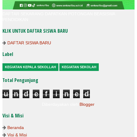
DAFTAR SEKARANG DAPATKAN POTONGAN BEASISWA
PENDIDIKAN
KLIK UNTUK DAFTAR SISWA BARU
DAFTAR SISWA BARU
Label
KEGIATAN KEPALA SEKOLLAH
KEGIATAN SEKOLAH
Total Pengunjung
u
n
d
e
f
i
n
e
d
Diberdayakan oleh
Blogger
.
Visi & Misi
Beranda
Visi & Misi