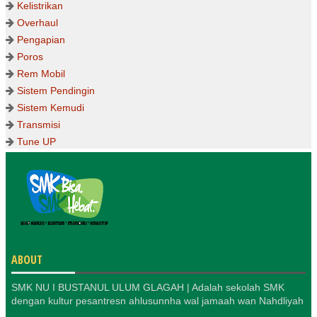
Kelistrikan
Overhaul
Pengapian
Poros
Rem Mobil
Sistem Pendingin
Sistem Kemudi
Transmisi
Tune UP
ABOUT
SMK NU I BUSTANUL ULUM GLAGAH | Adalah sekolah SMK
dengan kultur pesantresn ahlusunnha wal jamaah wan Nahdliyah