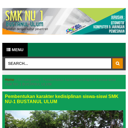
MENU
Home
»
Uncategories
»
Pembentukan karakter kedisiplinan siswa-siswi
SMK NU-1 BUSTANUL ULUM
Pembentukan karakter kedisiplinan siswa-siswi SMK
NU-1 BUSTANUL ULUM