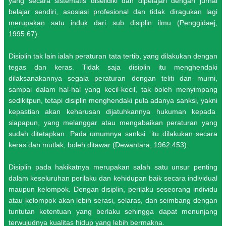
yang secara sistematis diselidiki dan dipelajari dengan jurnal
belajar sendiri, asosiasi profesional dan tidak diragukan lagi
merupakan satu induk dari sub disiplin ilmu (Penggidaej,
1995:67).
Disiplin tak lain ialah peraturan tata tertib, yang dilakukan dengan
tegas dan keras. Tidak saja disiplin itu menghendaki
dilaksanakannya segala peraturan dengan teliti dan murni,
sampai dalam hal-hal yang kecil-kecil, tak boleh menyimpang
sedikitpun, tetapi disiplin menghendaki pula adanya sanksi, yakni
kepastian akan keharusan dijatuhkannya hukuman kepada
siapapun, yang melanggar atau mengabaikan peraturan yang
sudah ditetapkan. Pada umumnya sanksi itu dilakukan secara
keras dan mutlak, boleh ditawar (Dewantara, 1962:453).
Disiplin pada hakikatnya merupakan salah satu unsur penting
dalam keseluruhan perilaku dan kehidupan baik secara individual
maupun kelompok. Dengan disiplin, perilaku seseorang individu
atau kelompok akan lebih serasi, selaras, dan seimbang dengan
tuntutan ketentuan yang berlaku sehingga dapat menunjang
terwujudnya kualitas hidup yang lebih bermakna.