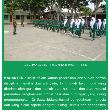
Latihan PBB oleh TNI di
SMK NU-1 BUSTANUL ULUM
KARAKTER
disiplin dalam kamus pendidikan disebutkan bahwa
discipline memiliki dua arti yaitu, 1) Tingkah laku murid yang
diterima oleh guru dan hadiah atau hukuman dan atau melalui
perkuatan penghargaan timbal balik dan hubungan yang saling
menguntungkan. 2) Suatu bidang formal pengetahuan manusia
dan yang dicari seperti geografi, biologi, teknik dan sebagainya