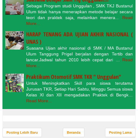
Sebagai Program studi Unggulan , SMK TKJ Bustanul
Ulum tidak hanya menerapkan metode belajar secara
teori dan praktek saja, melainkan menera…
Read
More...
HARAP TENANG ADA UJIAN AKHIR NASIONAL (
UNAS )
Suasana Ujian akhir nasional di SMK / MA Bustanul
Ulum Tanggung Prigel berjalan dengan Tertib dan
lancar.Jadwal tahun 2010 lebih cepat dari …
Read
More...
Praktikum Otomotif SMK TKR " Unggulan"
Untuk Meningkatkan Skill para siswa terutama
Jurusan TKR, Setiap Hari Sabtu, Minggu Semua siswa
Kelas XI dan XII mengadakan Praktek di Bengk…
Read More...
Posting Lebih Baru
Beranda
Posting Lama