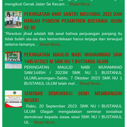
mengikuti Gerak Jalan Se Kecam…
Read More...
PERINGATAN HARI SANTRI NASIONAL 2023 DAN
HARLAH PONDOK PESANTREN BUSTANUL ULUM
KE-92
“Resolusi jihad adalah titik awal bahwa perjuangan panjang itu
tidak boleh sia-sia dan kemerdekaan harus terjaga dan terwujud
selama-lamanya…
Read More...
PERINGATAN MAULID NABI MUHAMMAD SAW
1445 H/2023 M SMK NU 1 BUSTANUL ULUM
PERINGATAN MAULID NABI MUHAMMAD
SAW.1445H / 2023M SMK NU 1 BUSTANUL
ULUMLamongan–Sabtu, 7 Oktober 2023 SMK NU 1
BUSTANUL ULUM telah mel…
Read More...
SEMINAR DEMOKRASI DEMI MEMBANGUN
NEGERI
Rabu, 20 September 2023. SMK NU I BUSTANUL
ULUM Glagah mengadakan seminar sosialisai
demokrasi kepada siswa siswi SMK NU I BUSTANUL
UL…
Read More...