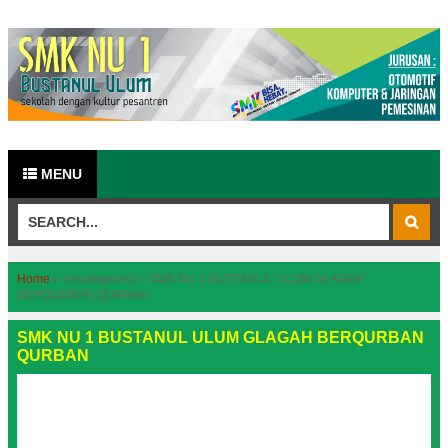
MENU
Home
»
Uncategories
»
SMK NU 1 BUSTANUL ULUM GLAGAH
BERQURBAN QURBAN
SMK NU 1 BUSTANUL ULUM GLAGAH BERQURBAN
QURBAN
Pendidikan berkurban di berbagai lembaga pendidikan
saat ini sudah semakin banyak dilakukan. Selain
sebagai sarana pendidikan bagi para siswa, kegiatan ini