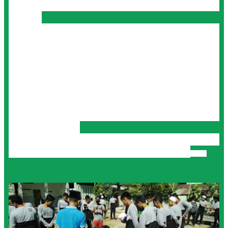
juga dapat memupuk rasa persaudaraan untuk saling
berbagi.
Inisiatif sekolah untuk mengadakan penyembelihan
kurban pada Hari Raya Idul Adha itu baik sekali. Hal ini
sangat baik sebagai pendidikan dini untuk belajar
berkurban sebagaimana yang telah di contohkan oleh
Nabi Muhammmad SAW. sebelum penyembelihan
hewan qurban terlebih dahulu dijelaskan manfaat
qurban dan pahala berqurban oleh KH. Abdullah Siddiq,
selaku Pengasuh Pondok Pesantren bustanul Ulum
Glagah Lamongan.
Berikut dokumentasi kegiatan siswa berqurban di SMK
NU 1 BUSTANUL ULUM GLAGAH LAMONGAN.
(PkJay)