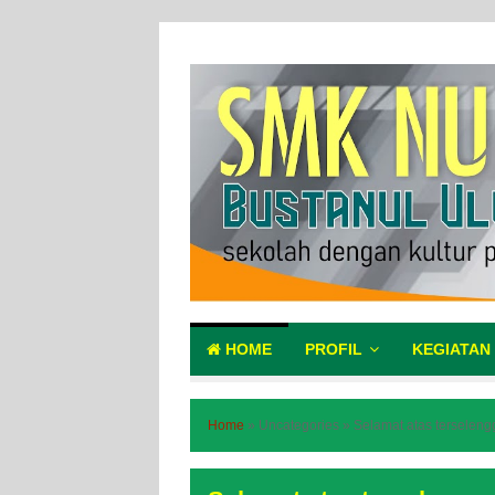
HOME
PROFIL
KEGIATAN
Home
»
Uncategories
»
Selamat atas tersele