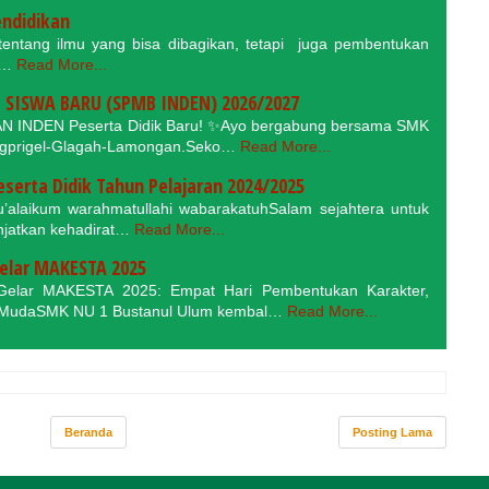
endidikan
tang ilmu yang bisa dibagikan, tetapi juga pembentukan
a…
Read More...
SISWA BARU (SPMB INDEN) 2026/2027
 INDEN Peserta Didik Baru! ✨Ayo bergabung bersama SMK
ngprigel-Glagah-Lamongan.Seko…
Read More...
erta Didik Tahun Pelajaran 2024/2025
’alaikum warahmatullahi wabarakatuhSalam sejahtera untuk
anjatkan kehadirat…
Read More...
elar MAKESTA 2025
elar MAKESTA 2025: Empat Hari Pembentukan Karakter,
der MudaSMK NU 1 Bustanul Ulum kembal…
Read More...
Beranda
Posting Lama