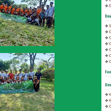
D
Dow
S
C
C
C
C
C
C
Foo
Dow
K
K
O