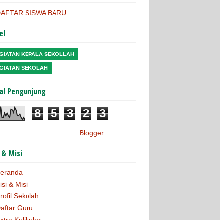
DAFTAR SISWA BARU
el
GIATAN KEPALA SEKOLLAH
GIATAN SEKOLAH
al Pengunjung
8
5
3
2
3
Diberdayakan oleh
Blogger
.
i & Misi
eranda
isi & Misi
rofil Sekolah
aftar Guru
xtra Kulikuler