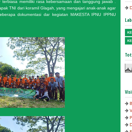
r terbiasa memiliki rasa kebersamaan dan tanggung jawab .
pak TNI dari koramil Glagah, yang mengajari anak-anak agar
ut beberapa dokumentasi dar kegiatan MAKESTA IPNU IPPNU
Lab
KE
KE
Tot
Vis
B
V
P
D
E