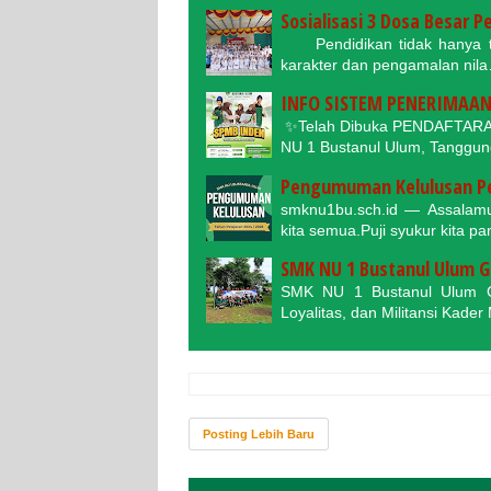
Sosialisasi 3 Dosa Besar P
Pendidikan tidak hanya ten
karakter dan pengamalan nil
INFO SISTEM PENERIMAAN 
✨Telah Dibuka PENDAFTARAN
NU 1 Bustanul Ulum, Tanggu
Pengumuman Kelulusan Pes
smknu1bu.sch.id — Assalamu
kita semua.Puji syukur kita p
SMK NU 1 Bustanul Ulum G
SMK NU 1 Bustanul Ulum G
Loyalitas, dan Militansi Ka
Posting Lebih Baru