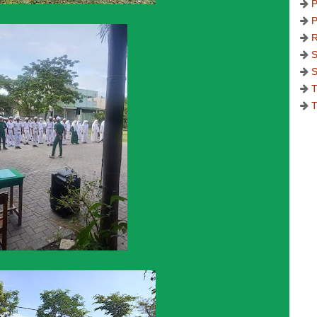
P
P
R
S
S
T
T